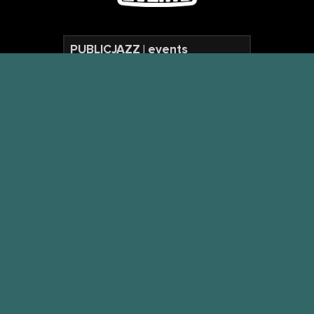
PUBLICJAZZ | events
Habichtsweg 14
45894 Gelsenkirchen
Telefon: [0178] 810 6886
E-Mail: post@publicjazz.de
StNr.: 319/5468/5192
USt-IdNr. DE298600238
Inhaltlich verantwortlich
Susanne Pohlen
PublicJazz events
AGB /
DATENSCHUTZERKLÄRUNG